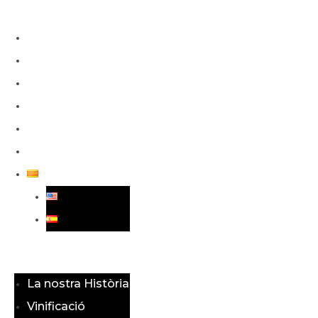
La nostra Història
Vinificació
Els nostres Caves
Botiga Online
Blog
Contacte
Menu
La nostra Història
Vinificació