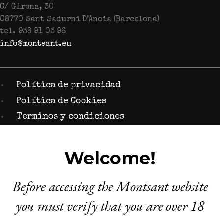
C/ Girona, 30
08770 Sant Sadurni D’Anoia (Barcelona)
tel. 938 91 03 96
info@montsant.eu
Política de privacidad
Política de Cookies
Terminos y condiciones
Welcome!
Before accessing the Montsant website
you must verify that you are over 18