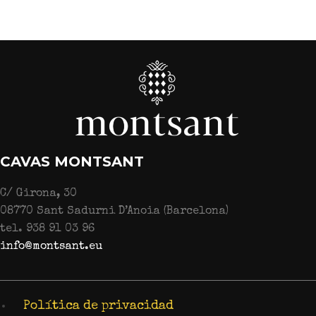
CAVAS MONTSANT
C/ Girona, 30
08770 Sant Sadurni D’Anoia (Barcelona)
tel. 938 91 03 96
info@montsant.eu
Política de privacidad